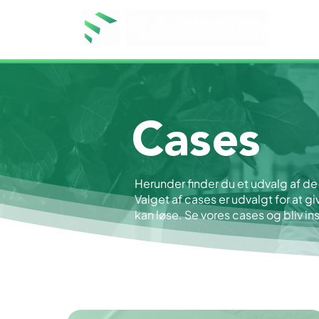
Cases
Herunder finder du et udvalg af de
Valget af cases er udvalgt for at gi
kan løse. Se vores cases og bliv ins