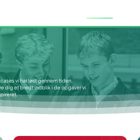
FORSIDE
CASES
PRISE
LØSNINGER
 cases vi har løst gennem tiden.
ve dig et bredt indblik i de opgaver vi
pireret.